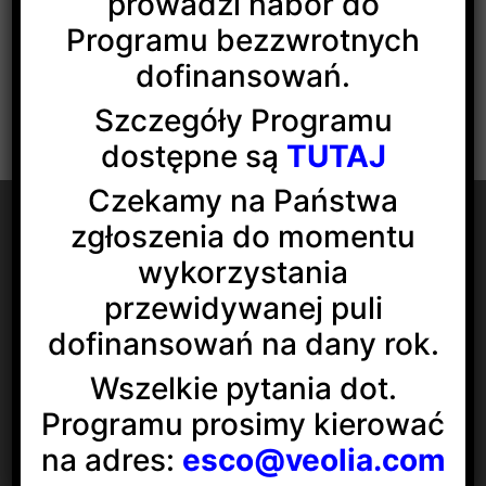
prowadzi nabór do
Programu bezzwrotnych
dofinansowań.
Szczegóły Programu
dostępne są
TUTAJ
Czekamy na Państwa
zgłoszenia do momentu
wykorzystania
przewidywanej puli
Veolia Energia Łódź S.A.
ul. J.Andrzejewskiej 5
dofinansowań na dany rok.
92-550 Łódź
Wszelkie pytania dot.
Social media:
Programu prosimy kierować
na adres:
esco@veolia.com