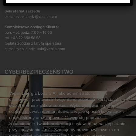
KONTAKT
Sekretariat zarządu
e-mail: veolialodz@veolia.com
Kompleksowa obsługa Klienta:
pon. – pt. godz. 7:00 – 16:00
tel.
+48 22 658 58 58
(opłata zgodna z taryfą operatora)
e-mail:
veolialodz-bok@veolia.com
CYBERBEZPIECZEŃSTWO
Rozwiązywanie sporów konsumenckich
ZGŁOŚ NIEPRAWIDŁOWOŚĆ
Veolia Energia Łódź S.A. jako administrator danych
osobowych przetwarza Twoje dane osobowe, korzystając na
swojej stronie z plików cookies. Wykorzystywanie plików
cookies pozwala nam analizować w jaki sposób korzystasz z
CIEPŁO SYSTEMOWE
naszej strony oraz zapewnić Ci wygodę poprzez
Zalety ciepła systemowego
zapamiętanie Twoich preferencji i ustawień na naszej stronie
przy korzystaniu z niej. Szanujemy prawo użytkownika do
Ciepło przez cały rok
prywatności, dlatego masz możliwość zarządzania