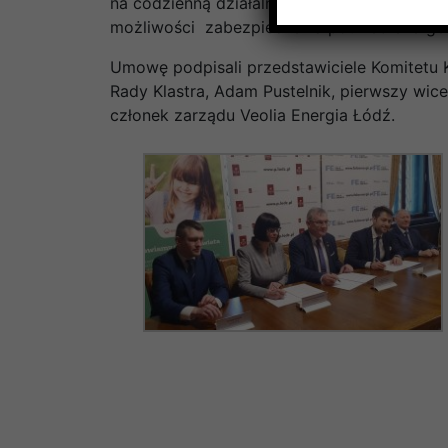
na codzienną działalność i poprawę efektyw
możliwości zabezpieczenia potrzeb energet
Umowę podpisali przedstawiciele Komitetu Kl
Rady Klastra, Adam Pustelnik, pierwszy wice
członek zarządu Veolia Energia Łódź.