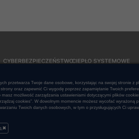
CYBERBEZPIECZEŃSTWO
CIEPŁO SYSTEMOWE
Rozwiązywanie sporów
Zalety ciepła systemowego
konsumenckich
Ciepło przez cały rok
ych przetwarza Twoje dane osobowe, korzystając na swojej stronie z p
ZGŁOŚ NIEPRAWIDŁOWOŚĆ
strony oraz zapewnić Ci wygodę poprzez zapamiętanie Twoich preferencj
Usługi okołociepłownicze
o masz możliwość zarządzania ustawieniami dotyczącymi plików cookies
Informacje ciepła systemowego
 „Zarządzaj cookies”. W dowolnym momencie możesz wycofać wyrażoną p
zetwarzaniu Twoich danych osobowych, w tym o przysługujących Ci upra
es