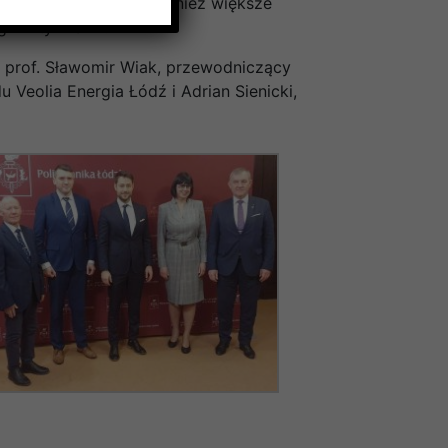
talacji. Stwarza to również większe
gii w tym OZE.
, prof. Sławomir Wiak, przewodniczący
Veolia Energia Łódź i Adrian Sienicki,