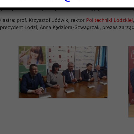
ności energetycznej zarządzanych obiektów, urządzeń i ins
ycznych Łodzi i wykorzystania innowacyjnych źródeł ener
astra: prof. Krzysztof Jóźwik, rektor
Politechniki Łódzkiej
prezydent Łodzi, Anna Kędziora-Szwagrzak, prezes zarządu 