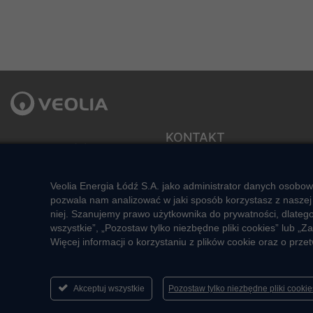
KONTAKT
Veolia Energia Łódź S.A.
ul. J.Andrzejewskiej 5
Sekretariat zarządu
92-550 Łódź
e-mail: veolialodz@veolia.com
Veolia Energia Łódź S.A. jako administrator danych osobow
Kompleksowa obsługa Klienta:
Social media:
pozwala nam analizować w jaki sposób korzystasz z naszej 
pon. – pt. godz. 7:00 – 16:00
niej. Szanujemy prawo użytkownika do prywatności, dlateg
tel.
+48 22 658 58 58
wszystkie”, „Pozostaw tylko niezbędne pliki cookies” lub
(opłata zgodna z taryfą operatora)
Więcej informacji o korzystaniu z plików cookie oraz o pr
e-mail:
veolialodz-
bok@veolia.com
Akceptuj wszystkie
Pozostaw tylko niezbędne pliki cooki