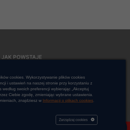
JAK POWSTAJE
CIEPŁO
ŹRÓDŁA CIEPŁA
lików cookies. Wykorzystywanie plików cookies
Mapa sieci ciepłowniczej
i i ustawień na naszej stronie przy korzystaniu z
 według swoich preferencji wybierając „Akceptuj
KIERUNKI ROZWOJU SIECI
rzez Ciebie zgodę, zmieniając wybrane ustawienia.
CIEPŁOWNICZEJ
wnieniach, znajdziesz w
Informacji o plikach cookies
.
CO TO JEST KOGENERACJA
Cześć, porozmawiaj ze mną
Zarządzaj cookies