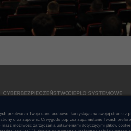
CYBERBEZPIECZEŃSTWO
CIEPŁO SYSTEMOWE
Rozwiązywanie sporów
Zalety ciepła systemowego
konsumenckich
Ciepło przez cały rok
ych przetwarza Twoje dane osobowe, korzystając na swojej stronie z p
ZGŁOŚ NIEPRAWIDŁOWOŚĆ
strony oraz zapewnić Ci wygodę poprzez zapamiętanie Twoich preferencj
Usługi okołociepłownicze
o masz możliwość zarządzania ustawieniami dotyczącymi plików cookies
Informacje ciepła systemowego