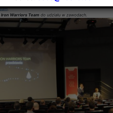
a znaleźć na stronie
www.ironwarriorsteam.pl
oraz na po
Team
.
a
Iron Warriors Team
do udziału w zawodach.