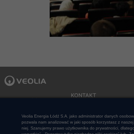
KONTAKT
Veolia Energia Łódź S.A.
ul. J.Andrzejewskiej 5
Sekretariat zarządu
92-550 Łódź
e-mail: veolialodz@veolia.com
Veolia Energia Łódź S.A. jako administrator danych osobow
Kompleksowa obsługa Klienta:
Social media:
pozwala nam analizować w jaki sposób korzystasz z naszej 
pon. – pt. godz. 7:00 – 16:00
niej. Szanujemy prawo użytkownika do prywatności, dlateg
tel.
+48 22 658 58 58