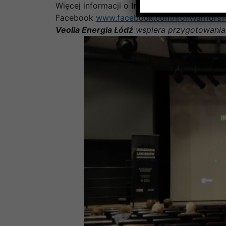
Więcej informacji o
Iron Warriors Team
możn
Facebook
www.facebook.com/IronWarriors
Veolia Energia Łódź
wspiera przygotowani