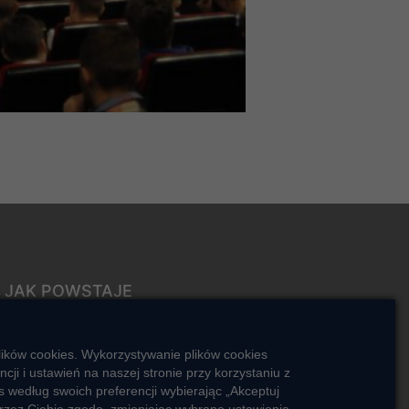
JAK POWSTAJE
CIEPŁO
ŹRÓDŁA CIEPŁA
lików cookies. Wykorzystywanie plików cookies
Mapa sieci ciepłowniczej
i i ustawień na naszej stronie przy korzystaniu z
 według swoich preferencji wybierając „Akceptuj
KIERUNKI ROZWOJU SIECI