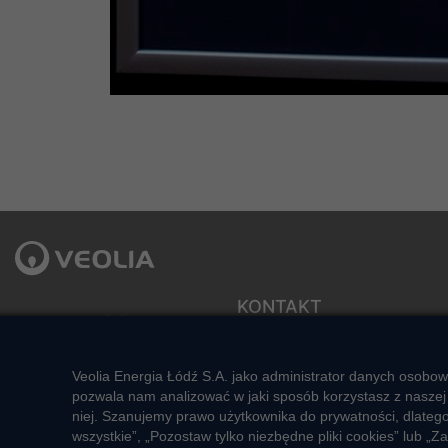
KONTAKT
Veolia Energia Łódź S.A.
ul. J.Andrzejewskiej 5
Sekretariat zarządu
92-550 Łódź
e-mail: veolialodz@veolia.com
Veolia Energia Łódź S.A. jako administrator danych osobow
Kompleksowa obsługa Klienta:
Social media:
pozwala nam analizować w jaki sposób korzystasz z naszej 
pon. – pt. godz. 7:00 – 16:00
niej. Szanujemy prawo użytkownika do prywatności, dlateg
tel.
+48 22 658 58 58
wszystkie”, „Pozostaw tylko niezbędne pliki cookies” lub
(opłata zgodna z taryfą operatora)