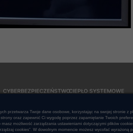
CYBERBEZPIECZEŃSTWO
CIEPŁO SYSTEMOWE
Rozwiązywanie sporów
Zalety ciepła systemowego
konsumenckich
Ciepło przez cały rok
ych przetwarza Twoje dane osobowe, korzystając na swojej stronie z p
ZGŁOŚ NIEPRAWIDŁOWOŚĆ
strony oraz zapewnić Ci wygodę poprzez zapamiętanie Twoich preferencj
Usługi okołociepłownicze
o masz możliwość zarządzania ustawieniami dotyczącymi plików cookies
Informacje ciepła systemowego
 „Zarządzaj cookies”. W dowolnym momencie możesz wycofać wyrażoną p