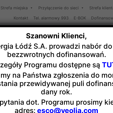
Strefa miejska
Przyłączenie do sieci
Strefa klient
Kontakt
Tel. alarmowy 993
E-BOK
Dofinansow
Szanowni Klienci,
ergia Łódź S.A. prowadzi nabór d
Nagroda dla Veolii
bezzwrotnych dofinansowań.
zegóły Programu dostępne są
TU
Organizatora Procesów Innowacyjnych” za otwarte, innowa
my na Państwa zgłoszenia do m
e Centrum Doskonalenia Nauczycieli i Kształcenia Praktyc
tania przewidywanej puli dofina
agrodę odebrała Sabrina Naremska, HR Business Partner. Ł
dany rok.
odowego jaką firma prowadzi z
Zespołem Szkół Ponadgimna
półkę do dalszego angażowania się w rozwój szkolnictwa
pytania dot. Programu prosimy k
adres:
esco@veolia.com