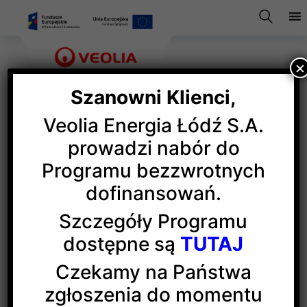
×
Szanowni Klienci,
Veolia Energia Łódź S.A.
Najlepsze życzenia dla
prowadzi nabór do
Programu bezzwrotnych
krwiodawców
dofinansowań.
Szczegóły Programu
Nie każdy bohater nosi pelerynę! Tymi słowami,
dostępne są
TUTAJ
z okazji Światowego Dnia Krwiodawcy, chcemy
wyrazić naszą dumę, szacunek, ale i podziękowanie
Czekamy na Państwa
dla wszystkich honorowych dawców krwi
zgłoszenia do momentu
i uczestników akcji organizowanych przez
Klub HDK