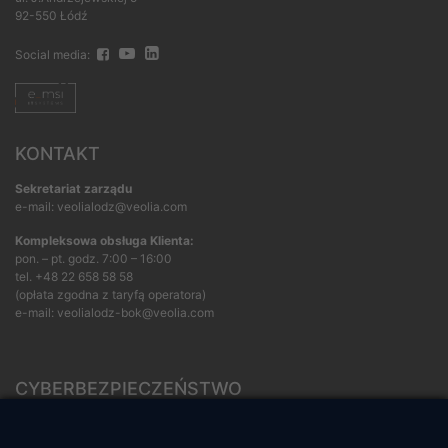
92-550 Łódź
Social media:
KONTAKT
Sekretariat zarządu
e-mail: veolialodz@veolia.com
Kompleksowa obsługa Klienta:
pon. – pt. godz. 7:00 – 16:00
tel.
+48 22 658 58 58
(opłata zgodna z taryfą operatora)
e-mail:
veolialodz-bok@veolia.com
CYBERBEZPIECZEŃSTWO
Rozwiązywanie sporów konsumenckich