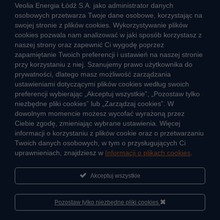
ZGŁOŚ NIEPRAWIDŁOWOŚĆ
Veolia Energia Łódź S.A. jako administrator danych
osobowych przetwarza Twoje dane osobowe, korzystając na
swojej stronie z plików cookies. Wykorzystywanie plików
cookies pozwala nam analizować w jaki sposób korzystasz z
CIEPŁO SYSTEMOWE
naszej strony oraz zapewnić Ci wygodę poprzez
Zalety ciepła systemowego
zapamiętanie Twoich preferencji i ustawień na naszej stronie
przy korzystaniu z niej. Szanujemy prawo użytkownika do
Ciepło przez cały rok
prywatności, dlatego masz możliwość zarządzania
ustawieniami dotyczącymi plików cookies według swoich
Usługi okołociepłownicze
preferencji wybierając „Akceptuj wszystkie”, „Pozostaw tylko
Informacje ciepła systemowego
niezbędne pliki cookies” lub „Zarządzaj cookies”. W
dowolnym momencie możesz wycofać wyrażoną przez
Ciebie zgodę, zmieniając wybrane ustawienia. Więcej
informacji o korzystaniu z plików cookie oraz o przetwarzaniu
JAK POWSTAJE CIEPŁO
Twoich danych osobowych, w tym o przysługujących Ci
ŹRÓDŁA CIEPŁA
uprawnieniach, znajdziesz w
Informacji o plikach cookies
.
Mapa sieci ciepłowniczej
Akceptuj wszystkie
KIERUNKI ROZWOJU SIECI CIEPŁOWNICZEJ
CO TO JEST KOGENERACJA
Pozostaw tylko niezbędne pliki cookies