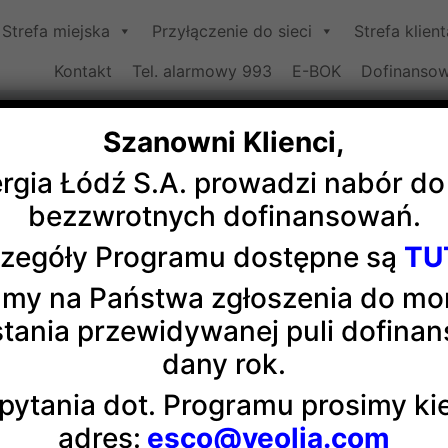
Strefa miejska
Przyłączenie do sieci
Strefa klient
Kontakt
Tel. alarmowy 993
E-BOK
Dofinansow
Szanowni Klienci,
ergia Łódź S.A. prowadzi nabór d
za sportowa w Konstantynowie 
bezzwrotnych dofinansowań.
zegóły Programu dostępne są
TU
 partnerem wydarzenia była Veolia.
Zawody
odbywały się 
my na Państwa zgłoszenia do m
Krzysztofa Habury, Starosty Powiatu Pabianice i Henryka
tania przewidywanej puli dofina
st kontynuacją współpracy z miastem, które od 2016 roku 
dany rok.
solwenci
Sportowej Akademii Veolia
.
pytania dot. Programu prosimy k
adres:
esco@veolia.com