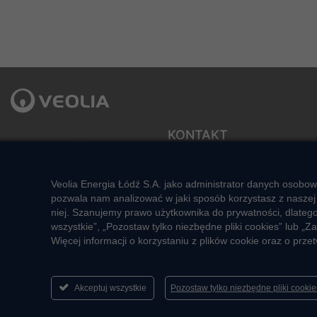
KONTAKT
Veolia Energia Łódź S.A.
ul. J.Andrzejewskiej 5
Sekretariat zarządu
92-550 Łódź
e-mail: veolialodz@veolia.com
Veolia Energia Łódź S.A. jako administrator danych osobow
Kompleksowa obsługa Klienta:
Social media:
pozwala nam analizować w jaki sposób korzystasz z naszej 
pon. – pt. godz. 7:00 – 16:00
niej. Szanujemy prawo użytkownika do prywatności, dlateg
tel.
+48 22 658 58 58
wszystkie”, „Pozostaw tylko niezbędne pliki cookies” lub
(opłata zgodna z taryfą operatora)
Więcej informacji o korzystaniu z plików cookie oraz o pr
e-mail:
veolialodz-
bok@veolia.com
Akceptuj wszystkie
Pozostaw tylko niezbędne pliki cooki
2026 ® Veolia Energia Łódź S.A.