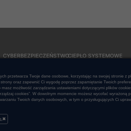
CYBERBEZPIECZEŃSTWO
CIEPŁO SYSTEMOWE
Rozwiązywanie sporów
Zalety ciepła systemowego
konsumenckich
Ciepło przez cały rok
ych przetwarza Twoje dane osobowe, korzystając na swojej stronie z p
ZGŁOŚ NIEPRAWIDŁOWOŚĆ
strony oraz zapewnić Ci wygodę poprzez zapamiętanie Twoich preferencj
Usługi okołociepłownicze
o masz możliwość zarządzania ustawieniami dotyczącymi plików cookies
Informacje ciepła systemowego
 „Zarządzaj cookies”. W dowolnym momencie możesz wycofać wyrażoną p
zetwarzaniu Twoich danych osobowych, w tym o przysługujących Ci upra
es
Polityka prywatności
Informacje
Fundacja V