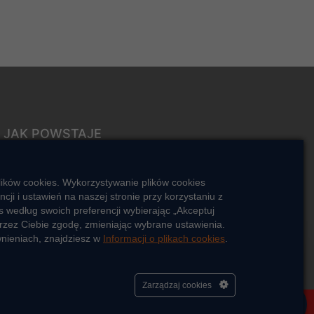
JAK POWSTAJE
CIEPŁO
ŹRÓDŁA CIEPŁA
lików cookies. Wykorzystywanie plików cookies
Mapa sieci ciepłowniczej
i i ustawień na naszej stronie przy korzystaniu z
 według swoich preferencji wybierając „Akceptuj
KIERUNKI ROZWOJU SIECI
rzez Ciebie zgodę, zmieniając wybrane ustawienia.
CIEPŁOWNICZEJ
wnieniach, znajdziesz w
Informacji o plikach cookies
.
CO TO JEST KOGENERACJA
Cześć, porozmawiaj ze mną
Zarządzaj cookies
eolia Polska
Kontakt
Standardy ochrony małoletnich