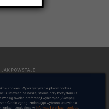
JAK POWSTAJE
CIEPŁO
ŹRÓDŁA CIEPŁA
lików cookies. Wykorzystywanie plików cookies
Mapa sieci ciepłowniczej
i i ustawień na naszej stronie przy korzystaniu z
 według swoich preferencji wybierając „Akceptuj
KIERUNKI ROZWOJU SIECI
CIEPŁOWNICZEJ
rzez Ciebie zgodę, zmieniając wybrane ustawienia.
wnieniach, znajdziesz w
Informacji o plikach cookies
.