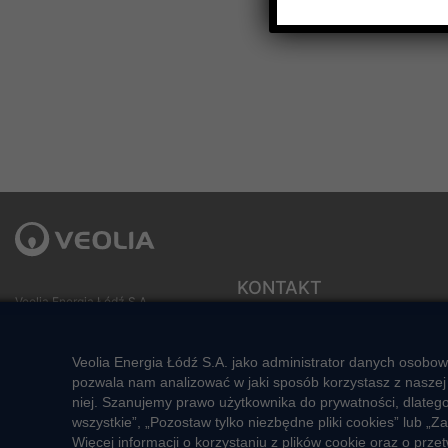
KONTAKT
Veolia Energia Łódź S.A.
ul. J.Andrzejewskiej 5
Sekretariat zarządu
92-550 Łódź
e-mail: veolialodz@veolia.com
Veolia Energia Łódź S.A. jako administrator danych osobow
Kompleksowa obsługa Klienta:
Social media:
pozwala nam analizować w jaki sposób korzystasz z naszej 
pon. – pt. godz. 7:00 – 16:00
niej. Szanujemy prawo użytkownika do prywatności, dlateg
tel.
+48 22 658 58 58
wszystkie”, „Pozostaw tylko niezbędne pliki cookies” lub
(opłata zgodna z taryfą operatora)
Więcej informacji o korzystaniu z plików cookie oraz o pr
e-mail:
veolialodz-