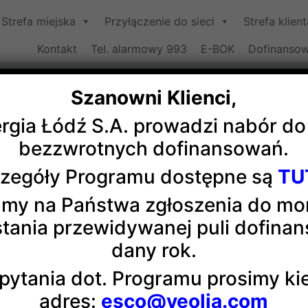
Strefa miejska
Przyłączenie do sieci
Strefa klient
Kontakt
Tel. alarmowy 993
E-BOK
Dofinansow
Szanowni Klienci,
ergia Łódź S.A. prowadzi nabór d
acja do nagrody Laur Ciepłown
bezzwrotnych dofinansowań.
zegóły Programu dostępne są
TU
ejny nominację do nagrody Laur Ciepłownictwa w kategor
my na Państwa zgłoszenia do m
nter pares” o sprzedaży ciepła powyżej 1 000 001 GJ. N
tania przewidywanej puli dofina
 i wręczenie nagród odbędzie się tradycyjnie w Międzyzdr
dany rok.
 uznanie dla naszej firmy.
pytania dot. Programu prosimy k
adres:
esco@veolia.com