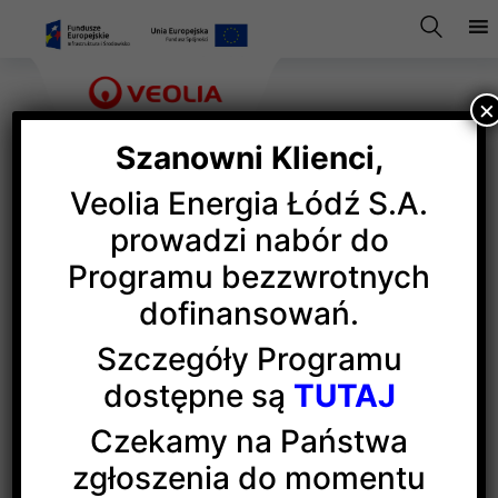
×
Szanowni Klienci,
Veolia Energia Łódź S.A.
Nowa Energia dla Łodzi
prowadzi nabór do
Programu bezzwrotnych
dofinansowań.
Veolia Energia Łódź, producent i dostawca ciepła
systemowego dla Łodzi, od wielu lat optymalizuje
Szczegóły Programu
swoje obszary technologiczne i organizacyjne.
dostępne są
TUTAJ
Przedsiębiorstwo podejmuje działania mające
na celu zapewnienie efektywnego funkcjonowania
Czekamy na Państwa
w zmieniających się warunkach rynkowych.
zgłoszenia do momentu