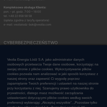
Kompleksowa obsługa Klienta:
pon. – pt. godz. 7:00 – 16:00
tel.
+48 22 658 58 58
(opłata zgodna z taryfą operatora)
e-mail:
veolialodz-bok@veolia.com
CYBERBEZPIECZEŃSTWO
Rozwiązywanie sporów konsumenckich
ZGŁOŚ NIEPRAWIDŁOWOŚĆ
Veolia Energia Łódź S.A. jako administrator danych
osobowych przetwarza Twoje dane osobowe, korzystając na
swojej stronie z plików cookies. Wykorzystywanie plików
cookies pozwala nam analizować w jaki sposób korzystasz z
CIEPŁO SYSTEMOWE
naszej strony oraz zapewnić Ci wygodę poprzez
Zalety ciepła systemowego
zapamiętanie Twoich preferencji i ustawień na naszej stronie
przy korzystaniu z niej. Szanujemy prawo użytkownika do
Ciepło przez cały rok
prywatności, dlatego masz możliwość zarządzania
ustawieniami dotyczącymi plików cookies według swoich
Usługi okołociepłownicze
preferencji wybierając „Akceptuj wszystkie”, „Pozostaw tylko
Informacje ciepła systemowego