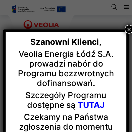
×
Szanowni Klienci,
Veolia Energia Łódź S.A.
O wadze i potędze zaufania
prowadzi nabór do
Programu bezzwrotnych
dofinansowań.
Przedstawiciele Veolii spotkali się z reprezentantami
Forum Zarządców Nieruchomości Spółdzielczych
Szczegóły Programu
w Łodzi, zrzeszającym jej Klientów. Na corocznym
dostępne są
TUTAJ
spotkaniu rozmawiano o wadze i potędze zaufania.
Czekamy na Państwa
Dialog między nami jest kluczowy, dlatego
zgłoszenia do momentu
w dyskusji pojawiły się takie zagadnienia jak: ceny