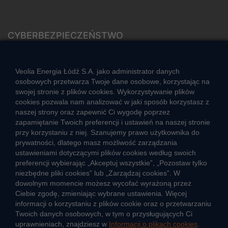
CYBERBEZPIECZEŃSTWO
Rozwiązywanie sporów konsumenckich
ZGŁOŚ NIEPRAWIDŁOWOŚĆ
Veolia Energia Łódź S.A. jako administrator danych
osobowych przetwarza Twoje dane osobowe, korzystając na
swojej stronie z plików cookies. Wykorzystywanie plików
cookies pozwala nam analizować w jaki sposób korzystasz z
CIEPŁO SYSTEMOWE
naszej strony oraz zapewnić Ci wygodę poprzez
Zalety ciepła systemowego
zapamiętanie Twoich preferencji i ustawień na naszej stronie
przy korzystaniu z niej. Szanujemy prawo użytkownika do
Ciepło przez cały rok
prywatności, dlatego masz możliwość zarządzania
ustawieniami dotyczącymi plików cookies według swoich
Usługi okołociepłownicze
preferencji wybierając „Akceptuj wszystkie”, „Pozostaw tylko
Informacje ciepła systemowego
niezbędne pliki cookies” lub „Zarządzaj cookies”. W
dowolnym momencie możesz wycofać wyrażoną przez
Ciebie zgodę, zmieniając wybrane ustawienia. Więcej
informacji o korzystaniu z plików cookie oraz o przetwarzaniu
JAK POWSTAJE CIEPŁO
Twoich danych osobowych, w tym o przysługujących Ci
ŹRÓDŁA CIEPŁA
uprawnieniach, znajdziesz w
Informacji o plikach cookies
.