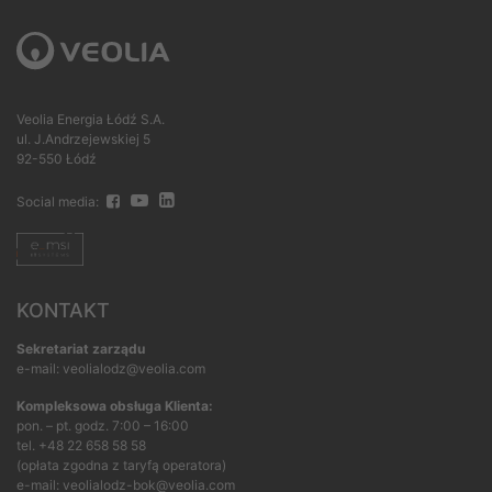
Veolia Energia Łódź S.A.
ul. J.Andrzejewskiej 5
92-550 Łódź
Social media:
KONTAKT
Sekretariat zarządu
e-mail: veolialodz@veolia.com
Kompleksowa obsługa Klienta:
pon. – pt. godz. 7:00 – 16:00
tel.
+48 22 658 58 58
(opłata zgodna z taryfą operatora)
e-mail:
veolialodz-bok@veolia.com