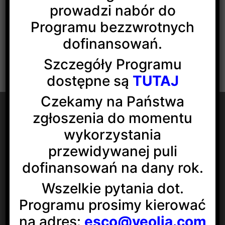
prowadzi nabór do
Programu bezzwrotnych
dofinansowań.
Szczegóły Programu
dostępne są
TUTAJ
Czekamy na Państwa
zgłoszenia do momentu
wykorzystania
przewidywanej puli
Veolia Energia Łódź S.A.
ul. J.Andrzejewskiej 5
dofinansowań na dany rok.
92-550 Łódź
Wszelkie pytania dot.
Social media:
Programu prosimy kierować
na adres:
esco@veolia.com