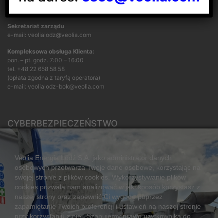
KONTAKT
Sekretariat zarządu
e-mail: veolialodz@veolia.com
Kompleksowa obsługa Klienta:
pon. – pt. godz. 7:00 – 16:00
tel.
+48 22 658 58 58
(opłata zgodna z taryfą operatora)
e-mail:
veolialodz-bok@veolia.com
CYBERBEZPIECZEŃSTWO
Rozwiązywanie sporów konsumenckich
ZGŁOŚ NIEPRAWIDŁOWOŚĆ
Veolia Energia Łódź S.A. jako administrator danych
osobowych przetwarza Twoje dane osobowe, korzystając na
swojej stronie z plików cookies. Wykorzystywanie plików
cookies pozwala nam analizować w jaki sposób korzystasz z
CIEPŁO SYSTEMOWE
naszej strony oraz zapewnić Ci wygodę poprzez
Zalety ciepła systemowego
zapamiętanie Twoich preferencji i ustawień na naszej stronie
przy korzystaniu z niej. Szanujemy prawo użytkownika do