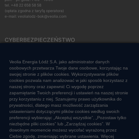
tel.
+48 22 658 58 58
(opłata zgodna z taryfą operatora)
e-mail:
veolialodz-bok@veolia.com
CYBERBEZPIECZEŃSTWO
Rozwiązywanie sporów konsumenckich
ZGŁOŚ NIEPRAWIDŁOWOŚĆ
Veolia Energia Łódź S.A. jako administrator danych
osobowych przetwarza Twoje dane osobowe, korzystając na
swojej stronie z plików cookies. Wykorzystywanie plików
cookies pozwala nam analizować w jaki sposób korzystasz z
CIEPŁO SYSTEMOWE
naszej strony oraz zapewnić Ci wygodę poprzez
Zalety ciepła systemowego
zapamiętanie Twoich preferencji i ustawień na naszej stronie
przy korzystaniu z niej. Szanujemy prawo użytkownika do
Ciepło przez cały rok
prywatności, dlatego masz możliwość zarządzania
ustawieniami dotyczącymi plików cookies według swoich
Usługi okołociepłownicze
preferencji wybierając „Akceptuj wszystkie”, „Pozostaw tylko
Informacje ciepła systemowego
niezbędne pliki cookies” lub „Zarządzaj cookies”. W
dowolnym momencie możesz wycofać wyrażoną przez
Ciebie zgodę, zmieniając wybrane ustawienia. Więcej