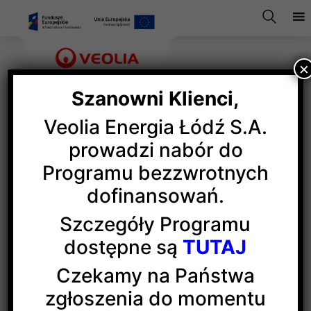
×
Szanowni Klienci,
Veolia Energia Łódź S.A.
Partnerstwo, które
prowadzi nabór do
Programu bezzwrotnych
ma sens: biznes
dofinansowań.
i humanistyka
Szczegóły Programu
dostępne są
TUTAJ
Czy humanistyka jest doceniana w obszarach
Czekamy na Państwa
technicznych, zaawansowanych technologiach?
zgłoszenia do momentu
Czy w szybkości i dynamice zmian