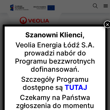
×
Szanowni Klienci,
Veolia Energia Łódź S.A.
Projekty
prowadzi nabór do
Programu bezzwrotnych
z dofinansowaniem
dofinansowań.
Szczegóły Programu
Veolia Energia Łódź złożyła do NFOŚiGW wnioski
dostępne są
TUTAJ
o dofinansowanie dla projektów modernizacji sieci
ciepłowniczej z realizacją w l. 2017-2020
Czekamy na Państwa
zgłoszenia do momentu
Veolia Energia Łódź złożyła do Narodowego