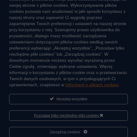
swojej stronie z plików cookies. Wykorzystywanie plików
cookies pozwala nam analizować w jaki sposób korzystasz z
CIEPŁO SYSTEMOWE
naszej strony oraz zapewnić Ci wygodę poprzez
Zalety ciepła systemowego
zapamiętanie Twoich preferencji i ustawień na naszej stronie
przy korzystaniu z niej. Szanujemy prawo użytkownika do
Ciepło przez cały rok
prywatności, dlatego masz możliwość zarządzania
ustawieniami dotyczącymi plików cookies według swoich
Usługi okołociepłownicze
preferencji wybierając „Akceptuj wszystkie”, „Pozostaw tylko
Informacje ciepła systemowego
niezbędne pliki cookies” lub „Zarządzaj cookies”. W
dowolnym momencie możesz wycofać wyrażoną przez
Ciebie zgodę, zmieniając wybrane ustawienia. Więcej
informacji o korzystaniu z plików cookie oraz o przetwarzaniu
JAK POWSTAJE CIEPŁO
Twoich danych osobowych, w tym o przysługujących Ci
ŹRÓDŁA CIEPŁA
uprawnieniach, znajdziesz w
Informacji o plikach cookies
.
Mapa sieci ciepłowniczej
Akceptuj wszystkie
KIERUNKI ROZWOJU SIECI CIEPŁOWNICZEJ
CO TO JEST KOGENERACJA
Pozostaw tylko niezbędne pliki cookies
Cześć, porozmawiaj ze mną
Zarządzaj cookies