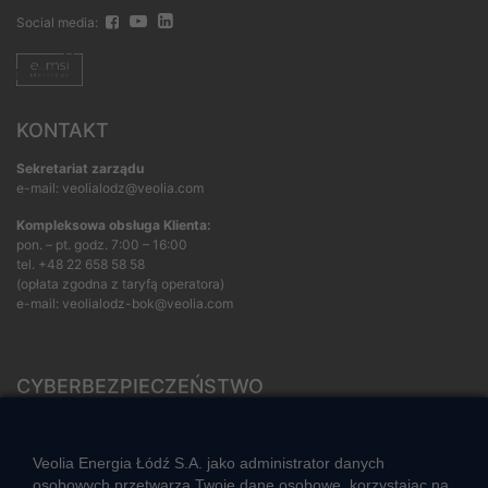
Social media:
KONTAKT
Sekretariat zarządu
e-mail: veolialodz@veolia.com
Kompleksowa obsługa Klienta:
pon. – pt. godz. 7:00 – 16:00
tel.
+48 22 658 58 58
(opłata zgodna z taryfą operatora)
e-mail:
veolialodz-bok@veolia.com
CYBERBEZPIECZEŃSTWO
Rozwiązywanie sporów konsumenckich
ZGŁOŚ NIEPRAWIDŁOWOŚĆ
Veolia Energia Łódź S.A. jako administrator danych
osobowych przetwarza Twoje dane osobowe, korzystając na