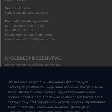
Sekretariat zarządu
e-mail: veolialodz@veolia.com
Kompleksowa obsługa Klienta:
pon. – pt. godz. 7:00 – 16:00
tel.
+48 22 658 58 58
(opłata zgodna z taryfą operatora)
e-mail:
veolialodz-bok@veolia.com
CYBERBEZPIECZEŃSTWO
Rozwiązywanie sporów konsumenckich
ZGŁOŚ NIEPRAWIDŁOWOŚĆ
Veolia Energia Łódź S.A. jako administrator danych
osobowych przetwarza Twoje dane osobowe, korzystając na
CIEPŁO SYSTEMOWE
swojej stronie z plików cookies. Wykorzystywanie plików
cookies pozwala nam analizować w jaki sposób korzystasz z
Zalety ciepła systemowego
naszej strony oraz zapewnić Ci wygodę poprzez zapamiętanie
Twoich preferencji i ustawień na naszej stronie przy
Ciepło przez cały rok