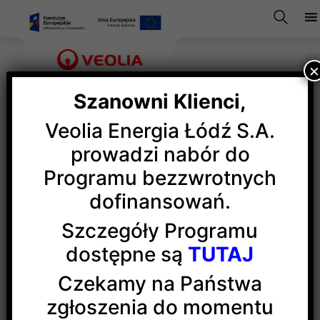
Szanowni Klienci,
Veolia Energia Łódź S.A.
Przykładowa strona
prowadzi nabór do
Programu bezzwrotnych
dofinansowań.
To jest przykładowa strona. Strony są inne niż wpisy
na blogu, ponieważ nie tylko znajdują się zawsze
Szczegóły Programu
w jednym miejscu, ale także pojawiają się w menu
dostępne są
TUTAJ
witryny (w większości motywów). Większość
użytkowników umieszcza na swoich witrynach
Czekamy na Państwa
stronę z informacjami o sobie, dzięki
zgłoszenia do momentu
którym przedstawiają się odwiedzającym ich