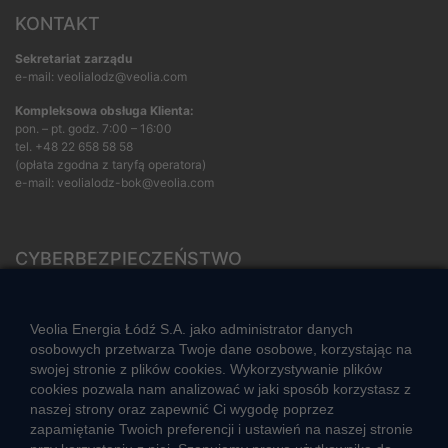
KONTAKT
Sekretariat zarządu
e-mail: veolialodz@veolia.com
Kompleksowa obsługa Klienta:
pon. – pt. godz. 7:00 – 16:00
tel.
+48 22 658 58 58
(opłata zgodna z taryfą operatora)
e-mail:
veolialodz-bok@veolia.com
CYBERBEZPIECZEŃSTWO
Rozwiązywanie sporów konsumenckich
ZGŁOŚ NIEPRAWIDŁOWOŚĆ
Veolia Energia Łódź S.A. jako administrator danych
osobowych przetwarza Twoje dane osobowe, korzystając na
swojej stronie z plików cookies. Wykorzystywanie plików
cookies pozwala nam analizować w jaki sposób korzystasz z
CIEPŁO SYSTEMOWE
naszej strony oraz zapewnić Ci wygodę poprzez
Zalety ciepła systemowego
zapamiętanie Twoich preferencji i ustawień na naszej stronie