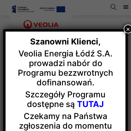
×
Szanowni Klienci,
Veolia Energia Łódź S.A.
Śniadanie na Księżym
prowadzi nabór do
Programu bezzwrotnych
Młynie
dofinansowań.
Szczegóły Programu
Veolia Energia Łódź nie tylko dostarcza ciepło
dostępne są
TUTAJ
do obiektów zabytkowego osiedla robotniczego
Księży Młyn ale także wspiera inicjatywy lokalnego
Czekamy na Państwa
środowiska. Wydarzeniem, którego Veolia została
zgłoszenia do momentu
partnerem, było Śniadanie na Księżym Młynie