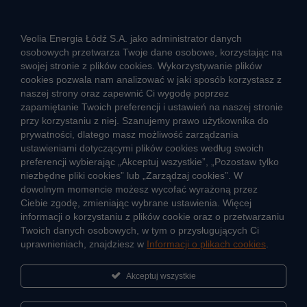
Rozwiązywanie sporów konsumenckich
ZGŁOŚ NIEPRAWIDŁOWOŚĆ
Veolia Energia Łódź S.A. jako administrator danych
osobowych przetwarza Twoje dane osobowe, korzystając na
swojej stronie z plików cookies. Wykorzystywanie plików
cookies pozwala nam analizować w jaki sposób korzystasz z
CIEPŁO SYSTEMOWE
naszej strony oraz zapewnić Ci wygodę poprzez
Zalety ciepła systemowego
zapamiętanie Twoich preferencji i ustawień na naszej stronie
przy korzystaniu z niej. Szanujemy prawo użytkownika do
Ciepło przez cały rok
prywatności, dlatego masz możliwość zarządzania
ustawieniami dotyczącymi plików cookies według swoich
Usługi okołociepłownicze
preferencji wybierając „Akceptuj wszystkie”, „Pozostaw tylko
Informacje ciepła systemowego
niezbędne pliki cookies” lub „Zarządzaj cookies”. W
dowolnym momencie możesz wycofać wyrażoną przez
Ciebie zgodę, zmieniając wybrane ustawienia. Więcej
informacji o korzystaniu z plików cookie oraz o przetwarzaniu
JAK POWSTAJE CIEPŁO
Twoich danych osobowych, w tym o przysługujących Ci
ŹRÓDŁA CIEPŁA
uprawnieniach, znajdziesz w
Informacji o plikach cookies
.
Mapa sieci ciepłowniczej
Akceptuj wszystkie
KIERUNKI ROZWOJU SIECI CIEPŁOWNICZEJ