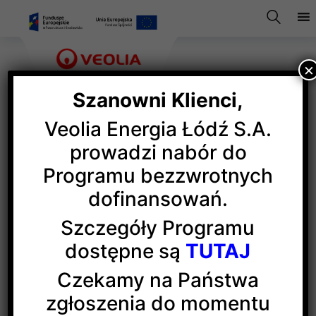
×
Szanowni Klienci,
Veolia Energia Łódź S.A.
Sztuczne ucho od Veolii
prowadzi nabór do
Programu bezzwrotnych
dofinansowań.
Veolia po raz kolejny była partnerem obchodów
Światowego Dnia Wcześniaka (17 XI),
Szczegóły Programu
w którym świat medyczny przypomina
dostępne są
TUTAJ
o szczególnych potrzebach dzieci urodzonych
przed ukończonym 37. tygodniem ciąży.
Czekamy na Państwa
zgłoszenia do momentu
W ramach partnerstwa pacjenci z łódzkiego