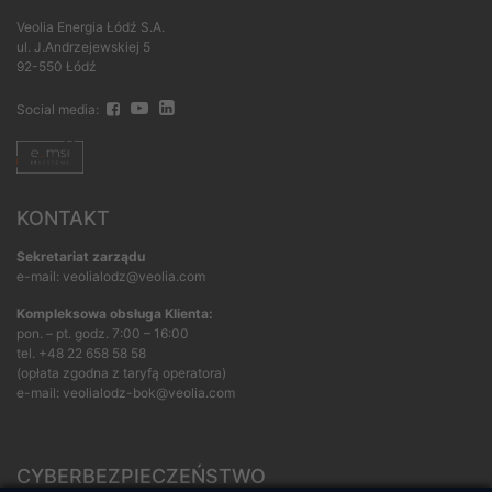
Veolia Energia Łódź S.A.
ul. J.Andrzejewskiej 5
92-550 Łódź
Social media:
KONTAKT
Sekretariat zarządu
e-mail: veolialodz@veolia.com
Kompleksowa obsługa Klienta:
pon. – pt. godz. 7:00 – 16:00
tel.
+48 22 658 58 58
(opłata zgodna z taryfą operatora)
e-mail:
veolialodz-bok@veolia.com
CYBERBEZPIECZEŃSTWO