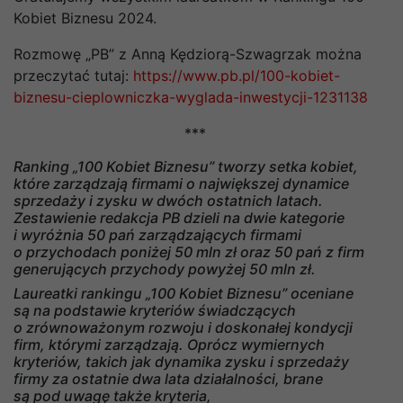
Kobiet Biznesu 2024.
Rozmowę „PB” z Anną Kędziorą-Szwagrzak można
przeczytać tutaj:
https://www.pb.pl/100-kobiet-
biznesu-cieplowniczka-wyglada-inwestycji-1231138
***
Ranking „100 Kobiet Biznesu” tworzy setka kobiet,
które zarządzają firmami o największej dynamice
sprzedaży i zysku w dwóch ostatnich latach.
Zestawienie redakcja PB dzieli na dwie kategorie
i wyróżnia 50 pań zarządzających firmami
o przychodach poniżej 50 mln zł oraz 50 pań z firm
generujących przychody powyżej 50 mln zł.
Laureatki rankingu „100 Kobiet Biznesu” oceniane
są na podstawie kryteriów świadczących
o zrównoważonym rozwoju i doskonałej kondycji
firm, którymi zarządzają. Oprócz wymiernych
kryteriów, takich jak dynamika zysku i sprzedaży
firmy za ostatnie dwa lata działalności, brane
są pod uwagę także kryteria,