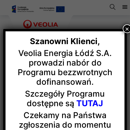
×
Szanowni Klienci,
Veolia Energia Łódź S.A.
9. miejsce na Liście 2000
prowadzi nabór do
Programu bezzwrotnych
dziennika „Rz”
dofinansowań.
Szczegóły Programu
Łódzka spółka Veolii została sklasyfikowana na 9.
dostępne są
TUTAJ
miejscu wśród firm z regionu łódzkiego
w najnowszej edycji Listy 2000 „
Rzeczpospolitej
” –
Czekamy na Państwa
prestiżowego zestawienia największych
zgłoszenia do momentu
przedsiębiorstw działających w Polsce. W rankingu