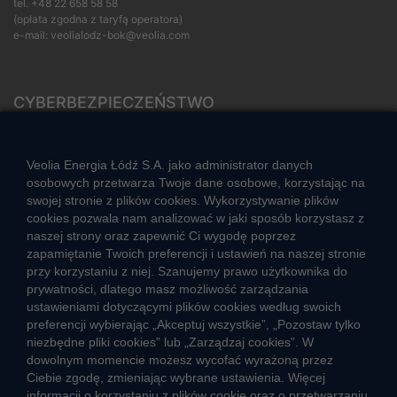
tel.
+48 22 658 58 58
(opłata zgodna z taryfą operatora)
e-mail:
veolialodz-bok@veolia.com
CYBERBEZPIECZEŃSTWO
Rozwiązywanie sporów konsumenckich
ZGŁOŚ NIEPRAWIDŁOWOŚĆ
Veolia Energia Łódź S.A. jako administrator danych
osobowych przetwarza Twoje dane osobowe, korzystając na
swojej stronie z plików cookies. Wykorzystywanie plików
cookies pozwala nam analizować w jaki sposób korzystasz z
CIEPŁO SYSTEMOWE
naszej strony oraz zapewnić Ci wygodę poprzez
Zalety ciepła systemowego
zapamiętanie Twoich preferencji i ustawień na naszej stronie
przy korzystaniu z niej. Szanujemy prawo użytkownika do
Ciepło przez cały rok
prywatności, dlatego masz możliwość zarządzania
ustawieniami dotyczącymi plików cookies według swoich
Usługi okołociepłownicze
preferencji wybierając „Akceptuj wszystkie”, „Pozostaw tylko
Informacje ciepła systemowego
niezbędne pliki cookies” lub „Zarządzaj cookies”. W
dowolnym momencie możesz wycofać wyrażoną przez
Ciebie zgodę, zmieniając wybrane ustawienia. Więcej
informacji o korzystaniu z plików cookie oraz o przetwarzaniu