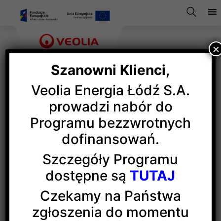
×
Szanowni Klienci,
Veolia Energia Łódź S.A.
Mały książkomaniak
prowadzi nabór do
Programu bezzwrotnych
skończył 10 lat
dofinansowań.
Szczegóły Programu
Veolia Energia Łódź jest wieloletnim partnerem
dostępne są
TUTAJ
projektu Mały książkomaniak, który w tym roku
obchodzi 10. urodziny.
Czekamy na Państwa
zgłoszenia do momentu
Jubileusz jest okazją do podsumowania literackich