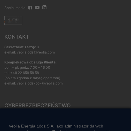
Social media:
KONTAKT
Sekretariat zarządu
e-mail: veolialodz@veolia.com
Kompleksowa obsługa Klienta:
pon. – pt. godz. 7:00 – 16:00
tel.
+48 22 658 58 58
(opłata zgodna z taryfą operatora)
e-mail:
veolialodz-bok@veolia.com
CYBERBEZPIECZEŃSTWO
Rozwiązywanie sporów konsumenckich
ZGŁOŚ NIEPRAWIDŁOWOŚĆ
Veolia Energia Łódź S.A. jako administrator danych