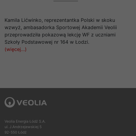
Kamila Lićwinko, reprezentantka Polski w skoku
wzwyż, ambasadorka Sportowej Akademii Veolii
przeprowadziła pokazową lekcję WF z uczniami
Szkoły Podstawowej nr 164 w Łodzi.
(więcej…)
Veolia Energia Łódź S.A.
ul. J.Andrzejewskiej 5
92-550 Łódź