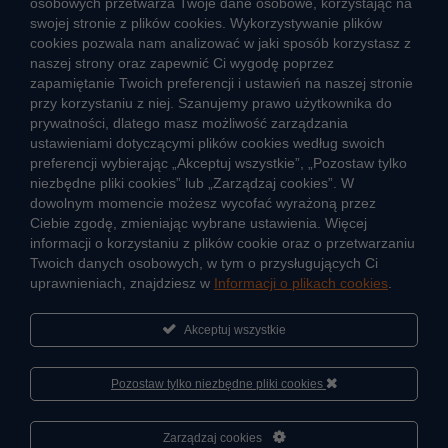
osobowych przetwarza Twoje dane osobowe, korzystając na
swojej stronie z plików cookies. Wykorzystywanie plików
cookies pozwala nam analizować w jaki sposób korzystasz z
CIEPŁO SYSTEMOWE
naszej strony oraz zapewnić Ci wygodę poprzez
Zalety ciepła systemowego
zapamiętanie Twoich preferencji i ustawień na naszej stronie
przy korzystaniu z niej. Szanujemy prawo użytkownika do
Ciepło przez cały rok
prywatności, dlatego masz możliwość zarządzania
ustawieniami dotyczącymi plików cookies według swoich
Usługi okołociepłownicze
preferencji wybierając „Akceptuj wszystkie”, „Pozostaw tylko
Informacje ciepła systemowego
niezbędne pliki cookies” lub „Zarządzaj cookies”. W
dowolnym momencie możesz wycofać wyrażoną przez
Ciebie zgodę, zmieniając wybrane ustawienia. Więcej
informacji o korzystaniu z plików cookie oraz o przetwarzaniu
JAK POWSTAJE CIEPŁO
Twoich danych osobowych, w tym o przysługujących Ci
ŹRÓDŁA CIEPŁA
uprawnieniach, znajdziesz w
Informacji o plikach cookies
.
Mapa sieci ciepłowniczej
Akceptuj wszystkie
KIERUNKI ROZWOJU SIECI CIEPŁOWNICZEJ
CO TO JEST KOGENERACJA
Pozostaw tylko niezbędne pliki cookies
Cześć, porozmawiaj ze mną
Zarządzaj cookies