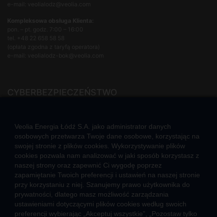
e-mail: veolialodz@veolia.com
Kompleksowa obsługa Klienta:
pon. – pt. godz. 7:00 – 16:00
tel.
+48 22 658 58 58
(opłata zgodna z taryfą operatora)
e-mail:
veolialodz-bok@veolia.com
CYBERBEZPIECZEŃSTWO
Rozwiązywanie sporów konsumenckich
ZGŁOŚ NIEPRAWIDŁOWOŚĆ
Veolia Energia Łódź S.A. jako administrator danych
osobowych przetwarza Twoje dane osobowe, korzystając na
swojej stronie z plików cookies. Wykorzystywanie plików
cookies pozwala nam analizować w jaki sposób korzystasz z
CIEPŁO SYSTEMOWE
naszej strony oraz zapewnić Ci wygodę poprzez
Zalety ciepła systemowego
zapamiętanie Twoich preferencji i ustawień na naszej stronie
przy korzystaniu z niej. Szanujemy prawo użytkownika do
Ciepło przez cały rok
prywatności, dlatego masz możliwość zarządzania
ustawieniami dotyczącymi plików cookies według swoich
Usługi okołociepłownicze
preferencji wybierając „Akceptuj wszystkie”, „Pozostaw tylko