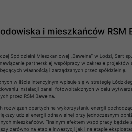
środowiska i mieszkańców RSM 
czej Spółdzielni Mieszkaniowej „Bawełna” w Łodzi, Sart sp. z
ją nawiązanie partnerskiej współpracy w zakresie projektó
ędących własnością i zarządzanych przez spółdzielnię.
ch w liście intencyjnym wpisuje się w strategię Łódzkiego
owaniu instalacji paneli fotowoltaicznych w celu wytwarza
nych przez RSM Bawełna.
ch rozwiązań opartych na wykorzystaniu energii pochodzą
iększy udział energii odnawialnej przy jednoczesnym obniż
lnych mieszkańców. Finalnym efektem współpracy będzie 
y zarówno na etapie inwestycji jak i na etapie eksploatacji