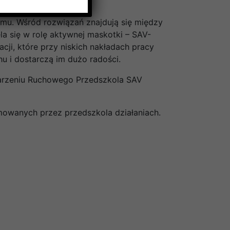
u. Wśród rozwiązań znajdują się między
la się w rolę aktywnej maskotki – SAV-
ji, które przy niskich nakładach pracy
 i dostarczą im dużo radości.
arzeniu Ruchowego Przedszkola SAV
mowanych przez przedszkola działaniach.