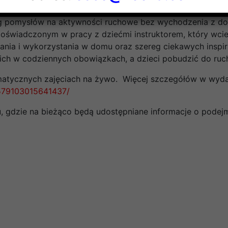
az.
g pomysłów na aktywności ruchowe bez wychodzenia z dom
 doświadczonym w pracy z dziećmi instruktorem, który wcie
nia i wykorzystania w domu oraz szereg ciekawych inspirac
ch w codziennych obowiązkach, a dzieci pobudzić do ruchu
matycznych zajęciach na żywo. Więcej szczegółów w wyd
579103015641437/
, gdzie na bieżąco będą udostępniane informacje o podej