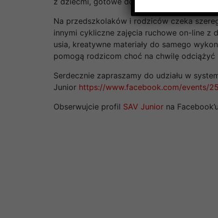
z dziećmi, gotowe do wprowadzenia od zar
Na przedszkolaków i rodziców czeka szere
innymi cykliczne zajęcia ruchowe on-line z
usia, kreatywne materiały do samego wykona
pomogą rodzicom choć na chwilę odciążyć i
Serdecznie zapraszamy do udziału w syste
Junior
https://www.facebook.com/events/2
Obserwujcie profil
SAV Junior
na Facebook’u