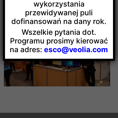
wykorzystania
energetyka i elektryka oraz o patronacie Veolii.
Mamy nadzieję, że uczestnicy targów dołączą
przewidywanej puli
do naszej Klasy dla Ludzi z Energią.
dofinansowań na dany rok.
Wszelkie pytania dot.
Programu prosimy kierować
na adres:
esco@veolia.com