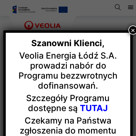
×
Szanowni Klienci,
Veolia Energia Łódź S.A.
Tu warto się uczyć!
prowadzi nabór do
Programu bezzwrotnych
dofinansowań.
Przedstawiciele Veolii Energii Łódź wraz
z przedstawicielami
Zespołu Szkół
Szczegóły Programu
Ponadgimnazjalnych nr 9
promowali szkolnictwo
dostępne są
TUTAJ
zawodowe podczas Łódzkich Targów Edukacyjnych.
Przyszli gimnazjaliści, którzy licznie odwiedzali
Czekamy na Państwa
nasze stoisko targowe otrzymali pełną informację
zgłoszenia do momentu
o ofercie edukacyjnej szkoły m.in. o zawodzie