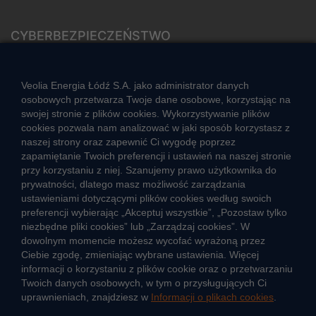
CYBERBEZPIECZEŃSTWO
Rozwiązywanie sporów konsumenckich
ZGŁOŚ NIEPRAWIDŁOWOŚĆ
Veolia Energia Łódź S.A. jako administrator danych
osobowych przetwarza Twoje dane osobowe, korzystając na
swojej stronie z plików cookies. Wykorzystywanie plików
cookies pozwala nam analizować w jaki sposób korzystasz z
CIEPŁO SYSTEMOWE
naszej strony oraz zapewnić Ci wygodę poprzez
Zalety ciepła systemowego
zapamiętanie Twoich preferencji i ustawień na naszej stronie
przy korzystaniu z niej. Szanujemy prawo użytkownika do
Ciepło przez cały rok
prywatności, dlatego masz możliwość zarządzania
ustawieniami dotyczącymi plików cookies według swoich
Usługi okołociepłownicze
preferencji wybierając „Akceptuj wszystkie”, „Pozostaw tylko
Informacje ciepła systemowego
niezbędne pliki cookies” lub „Zarządzaj cookies”. W
dowolnym momencie możesz wycofać wyrażoną przez
Ciebie zgodę, zmieniając wybrane ustawienia. Więcej
informacji o korzystaniu z plików cookie oraz o przetwarzaniu
JAK POWSTAJE CIEPŁO
Twoich danych osobowych, w tym o przysługujących Ci
ŹRÓDŁA CIEPŁA
uprawnieniach, znajdziesz w
Informacji o plikach cookies
.