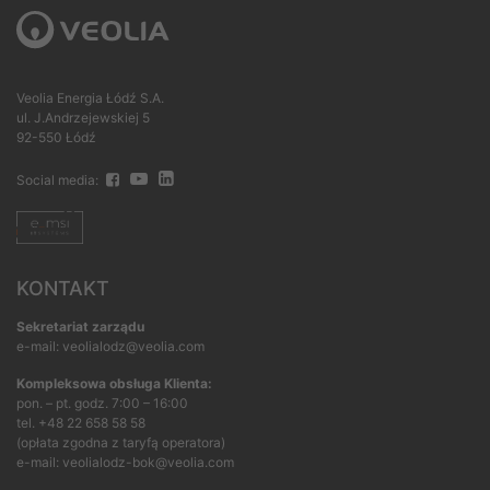
Veolia Energia Łódź S.A.
ul. J.Andrzejewskiej 5
92-550 Łódź
Social media:
KONTAKT
Sekretariat zarządu
e-mail: veolialodz@veolia.com
Kompleksowa obsługa Klienta:
pon. – pt. godz. 7:00 – 16:00
tel.
+48 22 658 58 58
(opłata zgodna z taryfą operatora)
e-mail:
veolialodz-bok@veolia.com