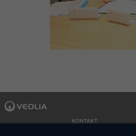
KONTAKT
Veolia Energia Łódź S.A.
ul. J.Andrzejewskiej 5
Sekretariat zarządu