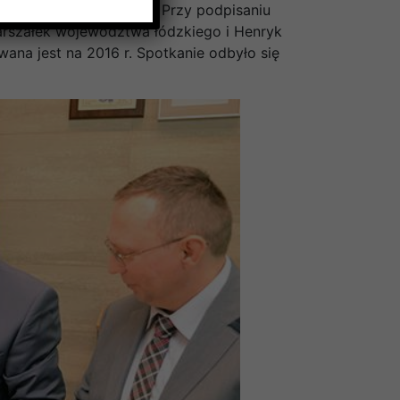
 Turkowski, prokurent. Przy podpisaniu
 marszałek województwa łódzkiego i Henryk
ana jest na 2016 r. Spotkanie odbyło się