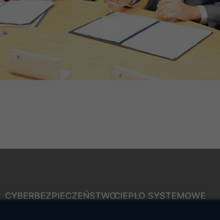
CYBERBEZPIECZEŃSTWO
CIEPŁO SYSTEMOWE
Rozwiązywanie sporów
Zalety ciepła systemowego
konsumenckich