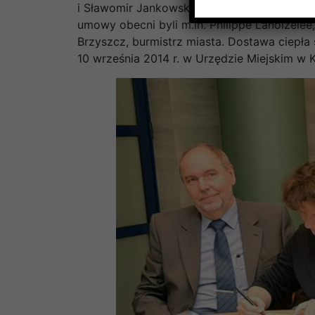
i Sławomir Jankowski, dyrektor handlowy, z
umowy obecni byli m.in. Philippe Lanoizelee
Brzyszcz, burmistrz miasta. Dostawa ciepła
10 września 2014 r. w Urzędzie Miejskim w