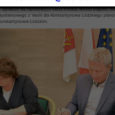
e strony PKGKŁ Ewa Matyszczak, prezes zarządu i Sławomir
, dyrektor ds. handlowych Veolii Polska, Witold Stępień,
 systemowego z Veolii dla Konstantynowa Łódzkiego planow
 Konstantynowie Łódzkim.