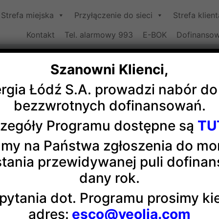
Strefa miejska
Przyłączenie do sieci
Strefa klient
Kontakt
Tel. alarmowy 993
E-BOK
Dofinansow
Szanowni Klienci,
ergia Łódź S.A. prowadzi nabór d
ostarczy ciepło do Konstantyn
bezzwrotnych dofinansowań.
zegóły Programu dostępne są
TU
epła systemowego do Konstantynowa Łódzkiego, jednego z 
my na Państwa zgłoszenia do m
tania przewidywanej puli dofina
ostawy ciepła systemowego do Konstantynowa Łódzkiego, 
dany rok.
pytania dot. Programu prosimy k
o Komunalne Gminy Konstantynów Łódzki podpisały umowę o
adres:
esco@veolia.com
czej Veolii. Podpisy na dokumencie złożyli ze strony Veol