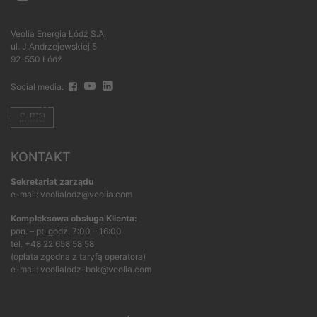
Veolia Energia Łódź S.A.
ul. J.Andrzejewskiej 5
92-550 Łódź
Social media:
KONTAKT
Sekretariat zarządu
e-mail: veolialodz@veolia.com
Kompleksowa obsługa Klienta:
pon. – pt. godz. 7:00 – 16:00
tel.
+48 22 658 58 58
(opłata zgodna z taryfą operatora)
e-mail:
veolialodz-bok@veolia.com