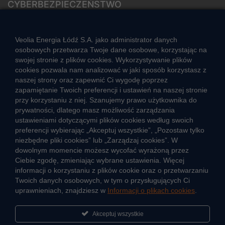
CYBERBEZPIECZEŃSTWO
Rozwiązywanie sporów konsumenckich
ZGŁOŚ NIEPRAWIDŁOWOŚĆ
Veolia Energia Łódź S.A. jako administrator danych
osobowych przetwarza Twoje dane osobowe, korzystając na
swojej stronie z plików cookies. Wykorzystywanie plików
cookies pozwala nam analizować w jaki sposób korzystasz z
CIEPŁO SYSTEMOWE
naszej strony oraz zapewnić Ci wygodę poprzez
Zalety ciepła systemowego
zapamiętanie Twoich preferencji i ustawień na naszej stronie
przy korzystaniu z niej. Szanujemy prawo użytkownika do
Ciepło przez cały rok
prywatności, dlatego masz możliwość zarządzania
ustawieniami dotyczącymi plików cookies według swoich
Usługi okołociepłownicze
preferencji wybierając „Akceptuj wszystkie”, „Pozostaw tylko
Informacje ciepła systemowego
niezbędne pliki cookies” lub „Zarządzaj cookies”. W
dowolnym momencie możesz wycofać wyrażoną przez
Ciebie zgodę, zmieniając wybrane ustawienia. Więcej
informacji o korzystaniu z plików cookie oraz o przetwarzaniu
JAK POWSTAJE CIEPŁO
Twoich danych osobowych, w tym o przysługujących Ci
ŹRÓDŁA CIEPŁA
uprawnieniach, znajdziesz w
Informacji o plikach cookies
.
Mapa sieci ciepłowniczej
Akceptuj wszystkie
KIERUNKI ROZWOJU SIECI CIEPŁOWNICZEJ