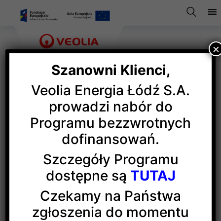
×
Szanowni Klienci,
Veolia Energia Łódź S.A.
Veolia na festiwalu
prowadzi nabór do
Programu bezzwrotnych
Elektryczna Łódź
dofinansowań.
Szczegóły Programu
Z okazji Światowego Dnia Elektryka, Veolia
dostępne są
TUTAJ
uczestniczyła w pierwszej edycji festiwalu
Elektryczna Łódź w
Zespole Szkół Politechnicznych
Czekamy na Państwa
im. KEN
. To dla nas szczególne wydarzenie,
zgłoszenia do momentu
gdyż od 12 lat sprawujemy patronat nad klasami