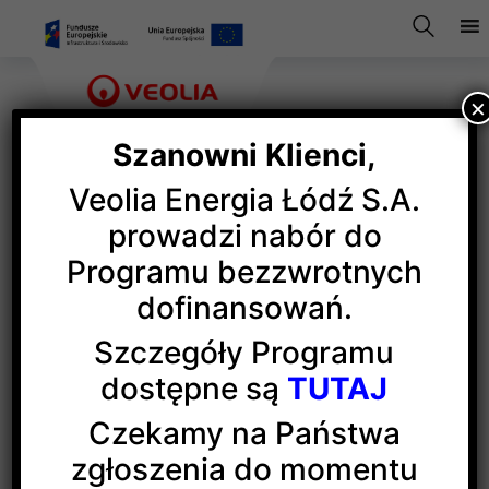
×
Szanowni Klienci,
Veolia Energia Łódź S.A.
„Węzeł Energii” w EC1
prowadzi nabór do
Programu bezzwrotnych
dofinansowań.
21 marca w historycznej elektrociepłowni przy
ul. Targowej 1/3 odbyło się niecodzienne
Szczegóły Programu
wydarzenie.
dostępne są
TUTAJ
Czekamy na Państwa
Veolia Energia Łódź we współpracy z Zakładem
zgłoszenia do momentu
Wodociągów i Kanalizacji oraz Zarządem Dróg