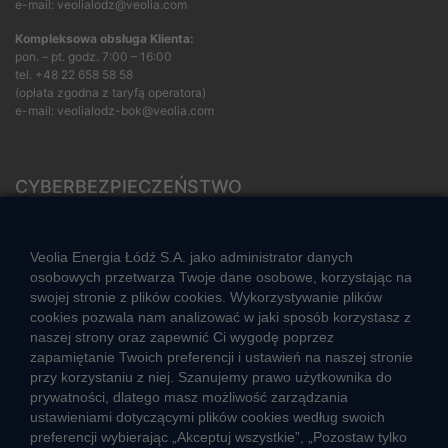
e-mail: veolialodz@veolia.com
Kompleksowa obsługa Klienta:
pon. – pt. godz. 7:00 – 16:00
tel.
+48 22 658 58 58
(opłata zgodna z taryfą operatora)
e-mail:
veolialodz-bok@veolia.com
CYBERBEZPIECZEŃSTWO
Rozwiązywanie sporów konsumenckich
ZGŁOŚ NIEPRAWIDŁOWOŚĆ
Veolia Energia Łódź S.A. jako administrator danych
osobowych przetwarza Twoje dane osobowe, korzystając na
swojej stronie z plików cookies. Wykorzystywanie plików
cookies pozwala nam analizować w jaki sposób korzystasz z
CIEPŁO SYSTEMOWE
naszej strony oraz zapewnić Ci wygodę poprzez
Zalety ciepła systemowego
zapamiętanie Twoich preferencji i ustawień na naszej stronie
przy korzystaniu z niej. Szanujemy prawo użytkownika do
Ciepło przez cały rok
prywatności, dlatego masz możliwość zarządzania
ustawieniami dotyczącymi plików cookies według swoich
Usługi okołociepłownicze
preferencji wybierając „Akceptuj wszystkie”, „Pozostaw tylko