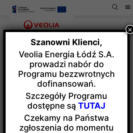
×
Szanowni Klienci,
Veolia Energia Łódź S.A.
Wysoko w turnieju
prowadzi nabór do
Programu bezzwrotnych
noworocznym
dofinansowań.
Szczegóły Programu
Siatkarska drużyna Veolii Łódź zajęła 5. miejsce
dostępne są
TUTAJ
w XIV Noworocznym Turnieju Siatkarzy Amatorów
organizowanym przez
Klub Sympatyków Piłki
Czekamy na Państwa
Siatkowej
w Łodzi. W turnieju wystąpiło 12 drużyn
zgłoszenia do momentu
w tym większość występująca w
Łódzkiej