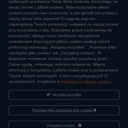
osobowych przetwarza Twoje dane osobowe, korzystając na
swojej stronie z plików cookies. Wykorzystywanie plików
cookies pozwala nam analizować w jaki sposób korzystasz z
CIEPŁO SYSTEMOWE
naszej strony oraz zapewnić Ci wygodę poprzez
Zalety ciepła systemowego
zapamiętanie Twoich preferencji i ustawień na naszej stronie
przy korzystaniu z niej. Szanujemy prawo użytkownika do
Ciepło przez cały rok
prywatności, dlatego masz możliwość zarządzania
ustawieniami dotyczącymi plików cookies według swoich
Usługi okołociepłownicze
preferencji wybierając „Akceptuj wszystkie”, „Pozostaw tylko
Informacje ciepła systemowego
niezbędne pliki cookies” lub „Zarządzaj cookies”. W
dowolnym momencie możesz wycofać wyrażoną przez
Ciebie zgodę, zmieniając wybrane ustawienia. Więcej
informacji o korzystaniu z plików cookie oraz o przetwarzaniu
JAK POWSTAJE CIEPŁO
Twoich danych osobowych, w tym o przysługujących Ci
ŹRÓDŁA CIEPŁA
uprawnieniach, znajdziesz w
Informacji o plikach cookies
.
Mapa sieci ciepłowniczej
Akceptuj wszystkie
KIERUNKI ROZWOJU SIECI CIEPŁOWNICZEJ
CO TO JEST KOGENERACJA
Pozostaw tylko niezbędne pliki cookies
Cześć, porozmawiaj ze mną
Zarządzaj cookies