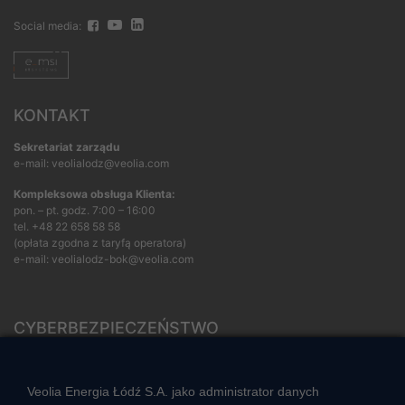
Social media:
KONTAKT
Sekretariat zarządu
e-mail: veolialodz@veolia.com
Kompleksowa obsługa Klienta:
pon. – pt. godz. 7:00 – 16:00
tel.
+48 22 658 58 58
(opłata zgodna z taryfą operatora)
e-mail:
veolialodz-bok@veolia.com
CYBERBEZPIECZEŃSTWO
Rozwiązywanie sporów konsumenckich
ZGŁOŚ NIEPRAWIDŁOWOŚĆ
Veolia Energia Łódź S.A. jako administrator danych