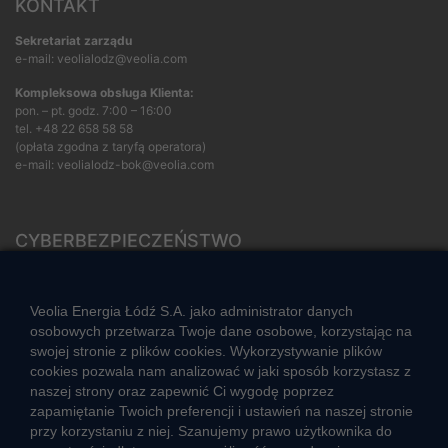
KONTAKT
Sekretariat zarządu
e-mail: veolialodz@veolia.com
Kompleksowa obsługa Klienta:
pon. – pt. godz. 7:00 – 16:00
tel.
+48 22 658 58 58
(opłata zgodna z taryfą operatora)
e-mail:
veolialodz-bok@veolia.com
CYBERBEZPIECZEŃSTWO
Rozwiązywanie sporów konsumenckich
ZGŁOŚ NIEPRAWIDŁOWOŚĆ
Veolia Energia Łódź S.A. jako administrator danych
osobowych przetwarza Twoje dane osobowe, korzystając na
swojej stronie z plików cookies. Wykorzystywanie plików
cookies pozwala nam analizować w jaki sposób korzystasz z
CIEPŁO SYSTEMOWE
naszej strony oraz zapewnić Ci wygodę poprzez
Zalety ciepła systemowego
zapamiętanie Twoich preferencji i ustawień na naszej stronie
przy korzystaniu z niej. Szanujemy prawo użytkownika do
Ciepło przez cały rok