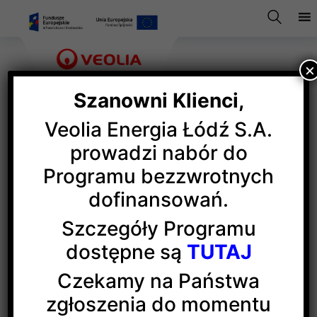
×
Szanowni Klienci,
Veolia Energia Łódź S.A.
Żeby wygrać trzeba mieć
prowadzi nabór do
Programu bezzwrotnych
G.U.S.T.
dofinansowań.
Szczegóły Programu
Łódzcy studenci po raz drugi z rzędu wygrali
dostępne są
TUTAJ
International Small Wind Turbine Contest 2017, które
odbyły się w Holandii
Czekamy na Państwa
zgłoszenia do momentu
Łódzcy studenci po raz drugi z rzędu wygrali