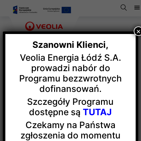
Szanowni Klienci,
Veolia Energia Łódź S.A.
Informacja miesiąca
prowadzi nabór do
Veolia Energia Łódź
Programu bezzwrotnych
dofinansowań.
Szczegóły Programu
dostępne są
TUTAJ
Czekamy na Państwa
Automatyzacja
zgłoszenia do momentu