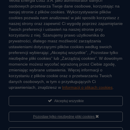
Veolia Energia Łódź S.A. jako administrator danych
CIEPŁO SYSTEMOWE
osobowych przetwarza Twoje dane osobowe, korzystając na
swojej stronie z plików cookies. Wykorzystywanie plików
Zalety ciepła systemowego
cookies pozwala nam analizować w jaki sposób korzystasz z
naszej strony oraz zapewnić Ci wygodę poprzez zapamiętanie
Ciepło przez cały rok
Twoich preferencji i ustawień na naszej stronie przy
Usługi okołociepłownicze
korzystaniu z niej. Szanujemy prawo użytkownika do
prywatności, dlatego masz możliwość zarządzania
Informacje ciepła systemowego
ustawieniami dotyczącymi plików cookies według swoich
preferencji wybierając „Akceptuj wszystkie”, „Pozostaw tylko
niezbędne pliki cookies” lub „Zarządzaj cookies”. W dowolnym
momencie możesz wycofać wyrażoną przez Ciebie zgodę,
JAK POWSTAJE CIEPŁO
zmieniając wybrane ustawienia. Więcej informacji o
ŹRÓDŁA CIEPŁA
korzystaniu z plików cookie oraz o przetwarzaniu Twoich
danych osobowych, w tym o przysługujących Ci
Mapa sieci ciepłowniczej
uprawnieniach, znajdziesz w
Informacji o plikach cookies
.
KIERUNKI ROZWOJU SIECI CIEPŁOWNICZEJ
Akceptuj wszystkie
CO TO JEST KOGENERACJA
Pozostaw tylko niezbędne pliki cookies