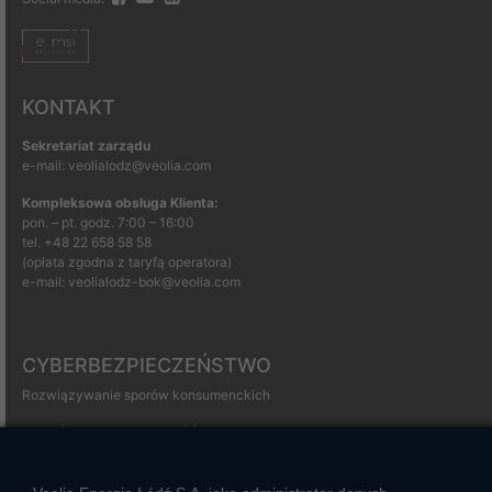
KONTAKT
Sekretariat zarządu
e-mail: veolialodz@veolia.com
Kompleksowa obsługa Klienta:
pon. – pt. godz. 7:00 – 16:00
tel.
+48 22 658 58 58
(opłata zgodna z taryfą operatora)
e-mail:
veolialodz-bok@veolia.com
CYBERBEZPIECZEŃSTWO
Rozwiązywanie sporów konsumenckich
ZGŁOŚ NIEPRAWIDŁOWOŚĆ