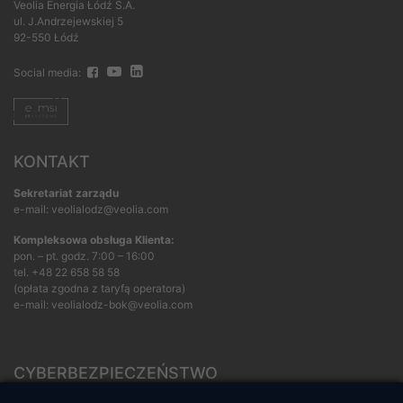
Veolia Energia Łódź S.A.
ul. J.Andrzejewskiej 5
92-550 Łódź
Social media:
KONTAKT
Sekretariat zarządu
e-mail: veolialodz@veolia.com
Kompleksowa obsługa Klienta:
pon. – pt. godz. 7:00 – 16:00
tel.
+48 22 658 58 58
(opłata zgodna z taryfą operatora)
e-mail:
veolialodz-bok@veolia.com
CYBERBEZPIECZEŃSTWO
Rozwiązywanie sporów konsumenckich