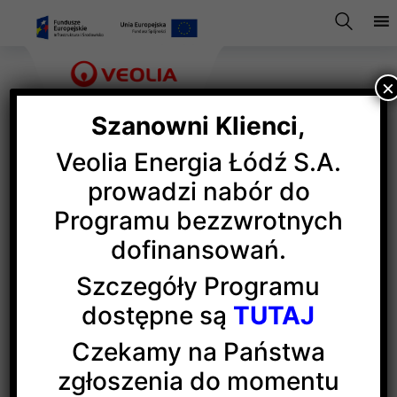
×
Szanowni Klienci,
Veolia Energia Łódź S.A.
Veolia z medalem SEP
prowadzi nabór do
Programu bezzwrotnych
dofinansowań.
Veolia Energia Łódź została uhonorowana
okolicznościowym medalem „Za zasługi dla oddziału
Szczegóły Programu
łódzkiego SEP”. W imieniu spółki odebrał go Jacek
dostępne są
TUTAJ
Chmielecki.
Czekamy na Państwa
Wręczenie medali odbyło się podczas uroczystej
zgłoszenia do momentu
sesji
Oddziału Łódzkiego SEP
z okazji jubileuszu