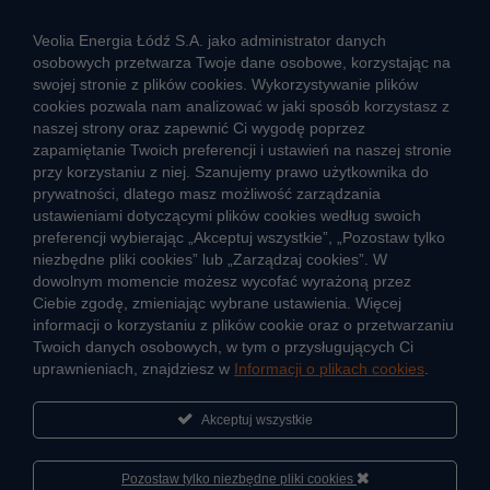
ZGŁOŚ NIEPRAWIDŁOWOŚĆ
Veolia Energia Łódź S.A. jako administrator danych
osobowych przetwarza Twoje dane osobowe, korzystając na
swojej stronie z plików cookies. Wykorzystywanie plików
cookies pozwala nam analizować w jaki sposób korzystasz z
CIEPŁO SYSTEMOWE
naszej strony oraz zapewnić Ci wygodę poprzez
Zalety ciepła systemowego
zapamiętanie Twoich preferencji i ustawień na naszej stronie
przy korzystaniu z niej. Szanujemy prawo użytkownika do
Ciepło przez cały rok
prywatności, dlatego masz możliwość zarządzania
ustawieniami dotyczącymi plików cookies według swoich
Usługi okołociepłownicze
preferencji wybierając „Akceptuj wszystkie”, „Pozostaw tylko
Informacje ciepła systemowego
niezbędne pliki cookies” lub „Zarządzaj cookies”. W
dowolnym momencie możesz wycofać wyrażoną przez
Ciebie zgodę, zmieniając wybrane ustawienia. Więcej
informacji o korzystaniu z plików cookie oraz o przetwarzaniu
JAK POWSTAJE CIEPŁO
Twoich danych osobowych, w tym o przysługujących Ci
ŹRÓDŁA CIEPŁA
uprawnieniach, znajdziesz w
Informacji o plikach cookies
.
Mapa sieci ciepłowniczej
Akceptuj wszystkie
KIERUNKI ROZWOJU SIECI CIEPŁOWNICZEJ
CO TO JEST KOGENERACJA
Pozostaw tylko niezbędne pliki cookies