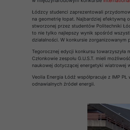
w międzynarodowym konkursie
Internation
Łódzcy studenci zaprezentowali przydomową
na geometrię łopat. Najbardziej efektywną 
stworzonej przez studentów Politechniki Łód
to nie tylko najlepszy wynik spośród wszyst
działalności. W konkursie zorganizowanym 
Tegorocznej edycji konkursu towarzyszyła 
Członkowie zespołu G.U.S.T. mieli możliwoś
naukowej dotyczącej energetyki wiatrowej w
Veolia Energia Łódź współpracuje z IMP PŁ w
odnawialnych źródeł energii.