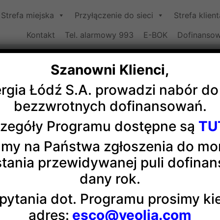
Strefa miejska
Przyłączenie do sieci
Strefa klient
Kontakt
Tel. alarmowy 993
E-BOK
Dofinansow
Szanowni Klienci,
ergia Łódź S.A. prowadzi nabór d
ojekt GUST z PŁ zwycięzcą ISW
bezzwrotnych dofinansowań.
zegóły Programu dostępne są
TU
ciężył w finale
International Small Wind Turbine Contest 
my na Państwa zgłoszenia do m
ability. To wielki sukces dla Projektu, który uzupełnia do
tania przewidywanej puli dofina
 polskich projektów studenckich.
dany rok.
a się niedoścignioną pod względem redukcji śladu węglow
pytania dot. Programu prosimy k
ozytu na bazie włókien lnu. Międzynarodowe jury eksper
życia (LCA).
adres:
esco@veolia.com