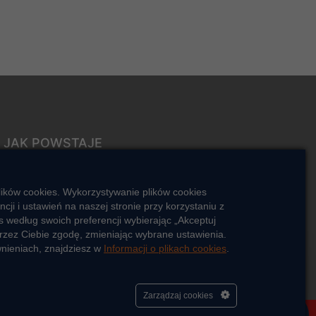
JAK POWSTAJE
CIEPŁO
ŹRÓDŁA CIEPŁA
lików cookies. Wykorzystywanie plików cookies
Mapa sieci ciepłowniczej
i i ustawień na naszej stronie przy korzystaniu z
 według swoich preferencji wybierając „Akceptuj
KIERUNKI ROZWOJU SIECI
rzez Ciebie zgodę, zmieniając wybrane ustawienia.
CIEPŁOWNICZEJ
wnieniach, znajdziesz w
Informacji o plikach cookies
.
CO TO JEST KOGENERACJA
Cześć, porozmawiaj ze mną
Zarządzaj cookies