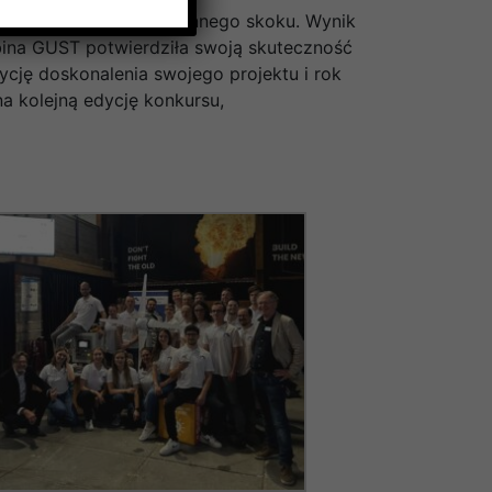
innowacyjny układ zmiennego skoku. Wynik
rbina GUST potwierdziła swoją skuteczność
cję doskonalenia swojego projektu i rok
a kolejną edycję konkursu,