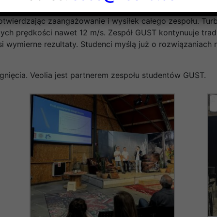
ie nową konstrukcję, wyposażoną w nowy generator oraz 
 potwierdzając zaangażowanie i wysiłek całego zespołu. Tu
ych prędkości nawet 12 m/s. Zespół GUST kontynuuje trady
 wymierne rezultaty. Studenci myślą już o rozwiązaniach n
gnięcia. Veolia jest partnerem zespołu studentów GUST.