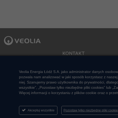
KONTAKT
Veolia Energia Łódź S.A.
ul. J.Andrzejewskiej 5
Sekretariat zarządu
92-550 Łódź
e-mail: veolialodz@veolia.com
Veolia Energia Łódź S.A. jako administrator danych osobow
Kompleksowa obsługa Klienta:
pozwala nam analizować w jaki sposób korzystasz z naszej 
Social media:
pon. – pt. godz. 7:00 – 16:00
niej. Szanujemy prawo użytkownika do prywatności, dlateg
tel.
+48 22 658 58 58
wszystkie”, „Pozostaw tylko niezbędne pliki cookies” lub
(opłata zgodna z taryfą operatora)
Więcej informacji o korzystaniu z plików cookie oraz o pr
e-mail:
veolialodz-
bok@veolia.com
Akceptuj wszystkie
Pozostaw tylko niezbędne pliki cooki