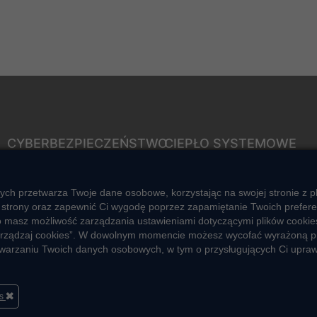
CYBERBEZPIECZEŃSTWO
CIEPŁO SYSTEMOWE
Rozwiązywanie sporów
Zalety ciepła systemowego
konsumenckich
Ciepło przez cały rok
ych przetwarza Twoje dane osobowe, korzystając na swojej stronie z p
ZGŁOŚ NIEPRAWIDŁOWOŚĆ
strony oraz zapewnić Ci wygodę poprzez zapamiętanie Twoich preferencj
Usługi okołociepłownicze
o masz możliwość zarządzania ustawieniami dotyczącymi plików cookies
 „Zarządzaj cookies”. W dowolnym momencie możesz wycofać wyrażoną p
Informacje ciepła systemowego
zetwarzaniu Twoich danych osobowych, w tym o przysługujących Ci upra
es