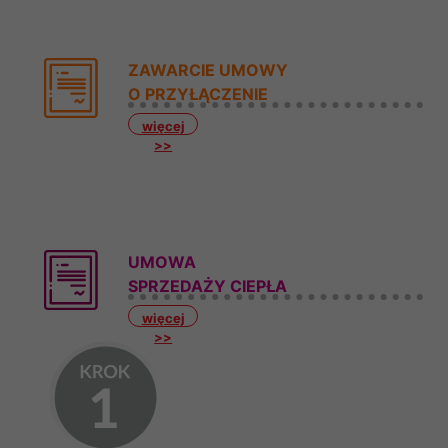
ZAWARCIE UMOWY
O PRZYŁĄCZENIE
więcej
>>
UMOWA
SPRZEDAŻY CIEPŁA
więcej
>>