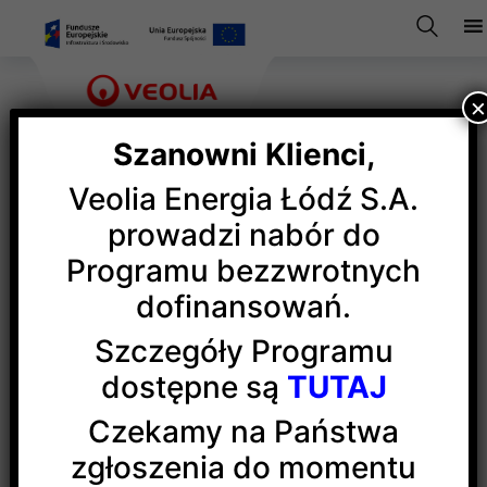
Szanowni Klienci,
Veolia Energia Łódź S.A.
Przyłączenie
prowadzi nabór do
Programu bezzwrotnych
do sieci
dofinansowań.
Szczegóły Programu
ciepłowniczej
dostępne są
TUTAJ
Czekamy na Państwa
(s.c.)
zgłoszenia do momentu