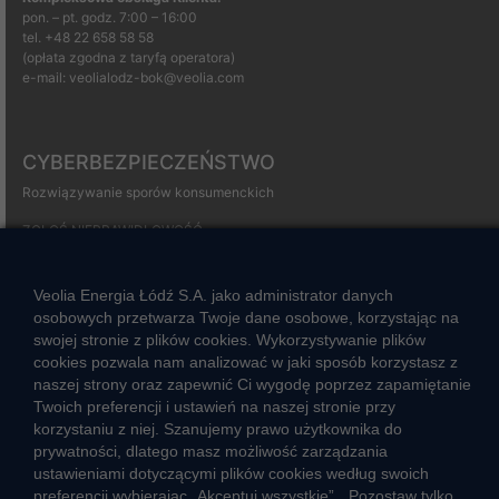
pon. – pt. godz. 7:00 – 16:00
tel.
+48 22 658 58 58
(opłata zgodna z taryfą operatora)
e-mail:
veolialodz-bok@veolia.com
CYBERBEZPIECZEŃSTWO
Rozwiązywanie sporów konsumenckich
ZGŁOŚ NIEPRAWIDŁOWOŚĆ
Veolia Energia Łódź S.A. jako administrator danych
CIEPŁO SYSTEMOWE
osobowych przetwarza Twoje dane osobowe, korzystając na
swojej stronie z plików cookies. Wykorzystywanie plików
Zalety ciepła systemowego
cookies pozwala nam analizować w jaki sposób korzystasz z
Ciepło przez cały rok
naszej strony oraz zapewnić Ci wygodę poprzez zapamiętanie
Twoich preferencji i ustawień na naszej stronie przy
Usługi okołociepłownicze
korzystaniu z niej. Szanujemy prawo użytkownika do
prywatności, dlatego masz możliwość zarządzania
Informacje ciepła systemowego
ustawieniami dotyczącymi plików cookies według swoich
preferencji wybierając „Akceptuj wszystkie”, „Pozostaw tylko